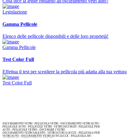
Cosa dice la legge riguardo all'oscuramento vetri auto?
Legislazione
Gamma Pellicole
Elenco delle pellicole disponibili e delle loro proprietà!
Gamma Pellicole
Test Color Full
Effettua il test per scegliere la pellicola più adatta alla tua vettura
Test Color Full
OSCURAMENTO VETRI - PELLICOLA VETRI - OSCURAMENTO VETRI AUTO -
PELLICOLE AUTO - PELLICOLE VETRI - VETRI OSCURATI - PELLICOLE PER
AUTO - PELLICOLE VETRO - OSCURARE I VETRI
OSCURAMENTO VETRI SALENTO - VETRI SCURI A LECCE - PELLICOLA PER
VETRI AUTO - OSCURAMENTO VETRI AUTO LECCE - PELLICOLA 3M -